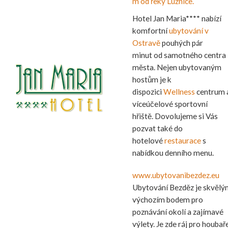
m od řeky Lužnice.
Hotel Jan Maria**** nabízí
komfortní
ubytování v
Ostravě
pouhých pár
minut od samotného centra
města. Nejen ubytovaným
hostům je k
dispozici
Wellness
centrum 
víceúčelové sportovní
hřiště. Dovolujeme si Vás
pozvat také do
hotelové
restaurace
s
nabídkou denního menu.
www.ubytovanibezdez.eu
Ubytování Bezděz je skvělý
výchozím bodem pro
poznávání okolí a zajímavé
výlety. Je zde ráj pro houbař