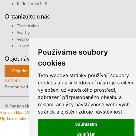
Klidné prostředí
Organizujte u nás
Firemní akce
Svatby
Večírky
...a jiné akce
Používáme soubory
Objednávka
cookies
Objednat ubytování
Tyto webové stránky používají soubory
Partneři
cookies a další sledovací nástroje s cílem
Penzion Nad Oborou -
ubytování Hradec Králové
vylepšení uživatelského prostředí,
zobrazení přizpůsobeného obsahu a
reklam, analýzy návštěvnosti webových
© Penzion Nad Oborou, Realizace
MOTT Software
stránek a zjištění zdroje návštěvnosti.
Penzion Nad Oborou
v Hradci Králové
hodnocení
Update cookies preferences
Souhlasím
Odmítám