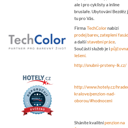
ale i pro cyklisty a inline
bruslaře. Ubytování Bezděz 
tu pro Vás.
Firma
TechColor
nabízí
prodej barev
,
zateplení fasá
a další
stavební práce
.
Součástí služeb je i
půjčovn
lešení.
http://snubni-prsteny-lk.cz/
http://www.hotely.cz/hrade
kralove/penzion-nad-
oborou/#hodnoceni
Sháníte kvalitní
penzion na