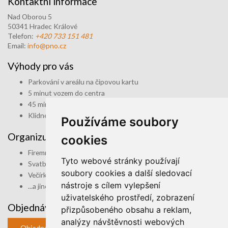
Kontaktní informace
Nad Oborou 5
50341 Hradec Králové
Telefon:
+420 733 151 481
Email:
info@pno.cz
Výhody pro vás
Parkování v areálu na čipovou kartu
5 minut vozem do centra
45 minut do Prahy
Klidné prostředí
Používáme soubory
Organizujte u nás
cookies
Firemní akce
Tyto webové stránky používají
Svatby
soubory cookies a další sledovací
Večírky
nástroje s cílem vylepšení
...a jiné akce
uživatelského prostředí, zobrazení
Objednávka
přizpůsobeného obsahu a reklam,
analýzy návštěvnosti webových
Objednat ubytování